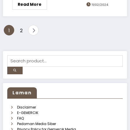
Read More
11/02/2024
Paginasi
1
2
pos
Laman
Disclaimer
E-GEMERCIK
FAQ
Pedoman Media Siber
Privacy Policy for Gemercik Media