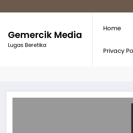
Skip
to
content
Home
Gemercik Media
Lugas Beretika
Privacy P
Month: Januari 2026