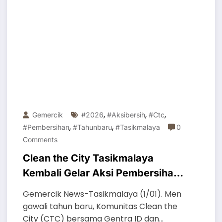
,
,
,
Gemercik
#2026
#aksibersih
#ctc
,
,
#pembersihan
#tahunbaru
#tasikmalaya
0
Comments
Clean the City Tasikmalaya
Kembali Gelar Aksi Pembersihan
Kota, Libatkan Kolaborasi Unsur
Gemercik News-Tasikmalaya (1/01). Men
Pentahelix
gawali tahun baru, Komunitas Clean the
City (CTC) bersama Gentra ID dan…