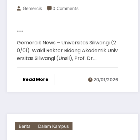
Gemercik
0 Comments
Unsil Tegaskan Pengunggahan
Gemercik News – Universitas Siliwangi (2
Short Video KKN dan PBN Tidak
0/01). Wakil Rektor Bidang Akademik Univ
Bermuatan Politik
ersitas Siliwangi (Unsil), Prof. Dr.…
Read More
20/01/2026
Berita
Dalam Kampus