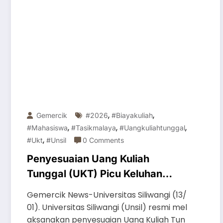
,
,
Gemercik
#2026
#biayakuliah
,
,
,
#mahasiswa
#tasikmalaya
#uangkuliahtunggal
,
#ukt
#unsil
0 Comments
Penyesuaian Uang Kuliah
Tunggal (UKT) Picu Keluhan
Perihal Nominal
Gemercik News-Universitas Siliwangi (13/
01). Universitas Siliwangi (Unsil) resmi mel
aksanakan penyesuaian Uang Kuliah Tun