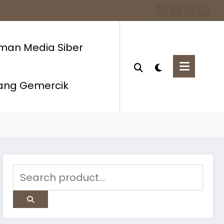
man Media Siber
ang Gemercik
Home
2026
Januari