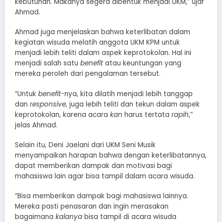
kebutuhan. Makanya segera dibentuk menjadi UKM,” ujar
Ahmad.
Ahmad juga menjelaskan bahwa keterlibatan dalam
kegiatan wisuda melatih anggota UKM KPM untuk
menjadi lebih teliti dalam aspek keprotokolan. Hal ini
menjadi salah satu
benefit
atau keuntungan yang
mereka peroleh dari pengalaman tersebut.
“Untuk
benefit
-nya, kita dilatih menjadi lebih tanggap
dan
responsive
, juga lebih teliti dan tekun dalam aspek
keprotokolan, karena acara
kan
harus tertata
rapih
,”
jelas Ahmad.
Selain itu, Deni Jaelani dari UKM Seni Musik
menyampaikan harapan bahwa dengan keterlibatannya,
dapat memberikan dampak dan motivasi bagi
mahasiswa lain agar bisa tampil dalam acara wisuda.
“Bisa memberikan dampak bagi mahasiswa lainnya.
Mereka pasti penasaran dan ingin merasakan
bagaimana
kalanya
bisa tampil di acara wisuda