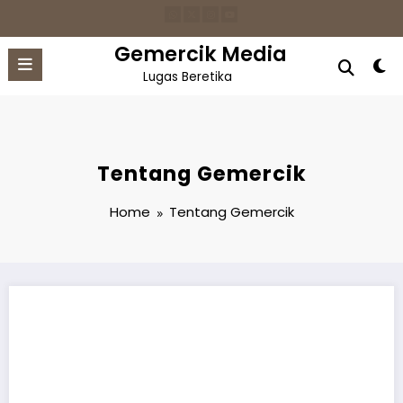
Skip
to
content
Gemercik Media
Lugas Beretika
Tentang Gemercik
Home
Tentang Gemercik