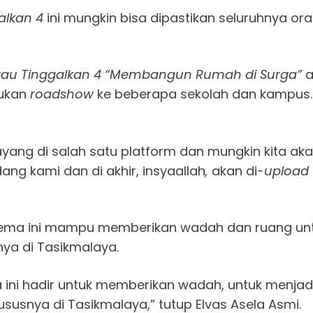
alkan 4
ini mungkin bisa dipastikan seluruhnya or
tau Tinggalkan 4
“Membangun Rumah di Surga”
a
kukan
roadshow
ke beberapa sekolah dan kampus. K
tayang di salah satu platform dan mungkin kita ak
g kami dan di akhir, insyaallah
,
akan di-
upload
Cinema ini mampu memberikan wadah dan ruang untu
nya di Tasikmalaya.
ini hadir untuk memberikan wadah, untuk menjadi 
susnya di Tasikmalaya,” tutup Elvas Asela Asmi.