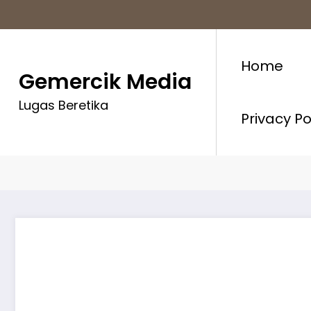
Skip
to
content
Home
Gemercik Media
Lugas Beretika
Privacy P
Film HAT 4 Gelar Gala Pre