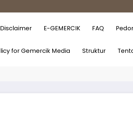
Disclaimer
E-GEMERCIK
FAQ
Pedo
olicy for Gemercik Media
Struktur
Tent
miere
Hom