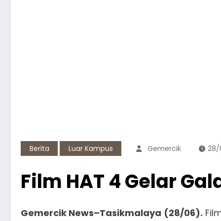
Berita
Luar Kampus
Gemercik
28/
Film HAT 4 Gelar Gal
Gemercik News–Tasikmalaya
(28/06).
Film