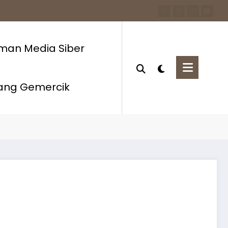
man Media Siber
ang Gemercik
e
Berita
Film HAT 4 Gelar Gala Premiere