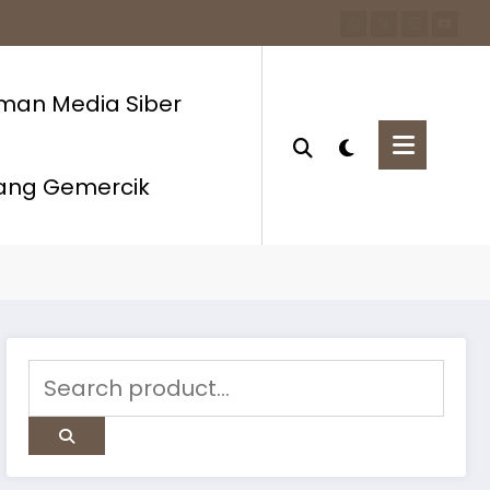
man Media Siber
ang Gemercik
Home
#mahasiswa