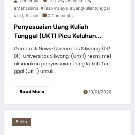
,
,
Gemercik
#2026
#biayakuliah
,
,
,
#mahasiswa
#tasikmalaya
#uangkuliahtunggal
,
#ukt
#unsil
0 Comments
Penyesuaian Uang Kuliah
Tunggal (UKT) Picu Keluhan
Perihal Nominal
Gemercik News-Universitas Siliwangi (13/
01). Universitas Siliwangi (Unsil) resmi mel
aksanakan penyesuaian Uang Kuliah Tun
ggal (UKT) untuk…
Read More
13/01/2026
Berita