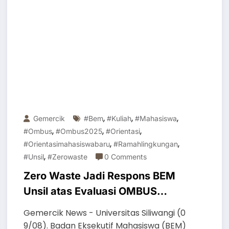
,
,
,
Gemercik
#bem
#kuliah
#mahasiswa
,
,
,
#ombus
#ombus2025
#orientasi
,
,
#orientasimahasiswabaru
#ramahlingkungan
,
#unsil
#zerowaste
0 Comments
Zero Waste Jadi Respons BEM
Unsil atas Evaluasi OMBUS
Sebelumnya
Gemercik News - Universitas Siliwangi (0
9/08). Badan Eksekutif Mahasiswa (BEM)