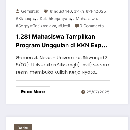
,
,
,
Gemercik
#industri40
#kkn
#kkn2025
,
,
,
#kknexpo
#kuliahkerjanyata
#mahasiswa
,
,
#sdgs
#tasikmalaya
#unsil
0 Comments
1.281 Mahasiswa Tampilkan
Program Unggulan di KKN Expo
Gelombang II
Gemercik News - Universitas Siliwangi (2
5/07). Universitas Siliwangi (Unsil) secara
resmi membuka Kuliah Kerja Nyata…
Read More
25/07/2025
Berita