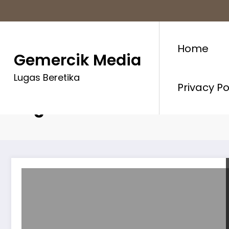
Skip
to
content
Home
Gemercik Media
Lugas Beretika
Privacy P
Tag: #mahasiswa