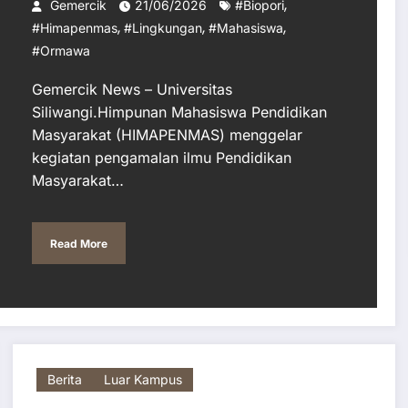
Sebagai Bentuk Kepedulian
,
Gemercik
21/06/2026
#biopori
,
,
,
Lingkungan
#himapenmas
#lingkungan
#mahasiswa
#Ormawa
Gemercik News – Universitas
Siliwangi.Himpunan Mahasiswa Pendidikan
Masyarakat (HIMAPENMAS) menggelar
kegiatan pengamalan ilmu Pendidikan
Masyarakat…
Read More
Berita
Luar Kampus