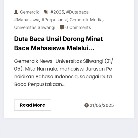
,
,
Gemercik
#2025
#dutabaca
,
,
,
#mahasiswa
#perpusunsil
Gemercik Media
Universitas Siliwangi
0 Comments
Duta Baca Unsil Dorong Minat
Baca Mahasiswa Melalui
Program Literasi
Gemercik News–Universitas Siliwangi (21/
05). Mita Nurmala, mahasiswi Jurusan Pe
ndidikan Bahasa Indonesia, sebagai Duta
Baca Perpustakaan…
Read More
21/05/2025