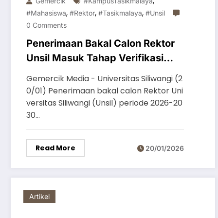
,
Gemercik
#KampusTasikmalaya
,
,
,
#mahasiswa
#rektor
#tasikmalaya
#unsil
0 Comments
Penerimaan Bakal Calon Rektor
Unsil Masuk Tahap Verifikasi
Berkas
Gemercik Media - Universitas Siliwangi (2
0/01) Penerimaan bakal calon Rektor Uni
versitas Siliwangi (Unsil) periode 2026-20
30…
Read More
20/01/2026
Artikel