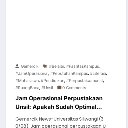
,
,
Gemercik
#Belajar
#FasilitasKampus
,
,
,
#JamOperasional
#KebutuhanKampus
#Literasi
,
,
,
#mahasiswa
#Pendidikan
#Perpustakaanunsil
,
#RuangBaca
#unsil
0 Comments
Jam Operasional Perpustakaan
Unsil: Apakah Sudah Optimal
untuk Mahasiswa?
Gemercik News-Universitas Siliwangi (3
0/08). Jam operasional perpustakaan U