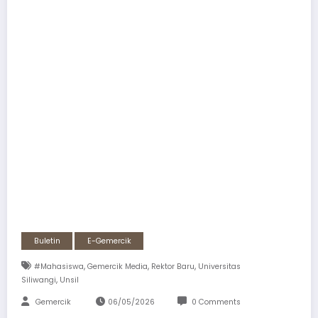
Buletin
E-Gemercik
,
,
,
#mahasiswa
Gemercik Media
Rektor Baru
Universitas
,
Siliwangi
Unsil
Gemercik
06/05/2026
0 Comments